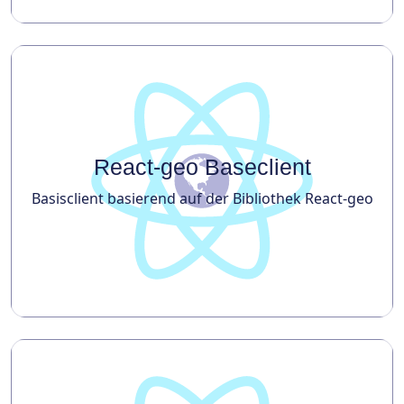
React-geo Baseclient
Basisclient basierend auf der Bibliothek React-geo